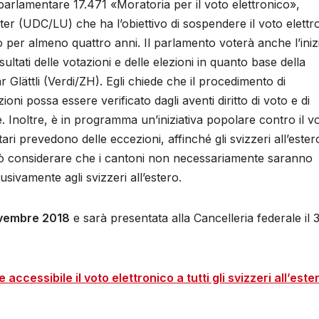
a parlamentare 17.471 «Moratoria per il voto elettronico»,
er (UDC/LU) che ha l’obiettivo di sospendere il voto elettr
so per almeno quattro anni. Il parlamento voterà anche l’iniz
ultati delle votazioni e delle elezioni in quanto base della
Glättli (Verdi/ZH). Egli chiede che il procedimento di
ioni possa essere verificato dagli aventi diritto di voto e di
 Inoltre, è in programma un’iniziativa popolare contro il v
tari prevedono delle eccezioni, affinché gli svizzeri all’ester
ò considerare che i cantoni non necessariamente saranno
usivamente agli svizzeri all’estero.
novembre 2018
e sarà presentata alla Cancelleria federale il 
ccessibile il voto elettronico a tutti gli svizzeri all’este