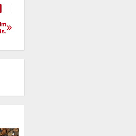
ilm
s.