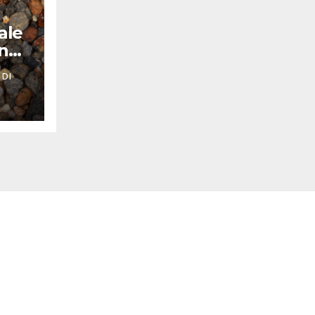
ale
nno
 DI
Tutti i diritti riservati