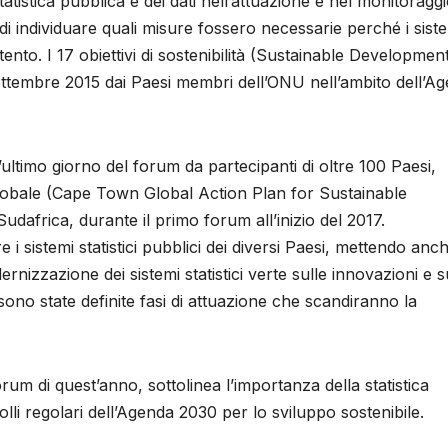
statistica pubblica e dei dati nell’attuazione e nel monitoragg
va di individuare quali misure fossero necessarie perché i sist
tento. I 17 obiettivi di sostenibilità (Sustainable Developmen
settembre 2015 dai Paesi membri dell’ONU nell’ambito dell’A
ultimo giorno del forum da partecipanti di oltre 100 Paesi,
 globale (Cape Town Global Action Plan for Sustainable
udafrica, durante il primo forum all’inizio del 2017.
 i sistemi statistici pubblici dei diversi Paesi, mettendo anc
ernizzazione dei sistemi statistici verte sulle innovazioni e s
 sono state definite fasi di attuazione che scandiranno la
rum di quest’anno, sottolinea l’importanza della statistica
lli regolari dell’Agenda 2030 per lo sviluppo sostenibile.