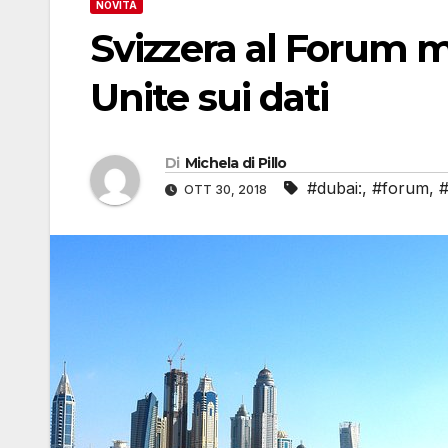
NOVITÀ
Svizzera al Forum m
Unite sui dati
Di
Michela di Pillo
#dubai:
,
#forum
,
#
OTT 30, 2018