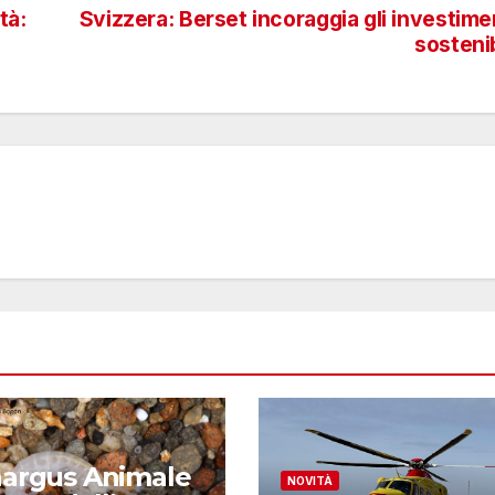
tà:
Svizzera: Berset incoraggia gli investime
sostenib
argus Animale
NOVITÀ