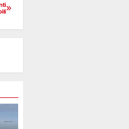
nti
ili