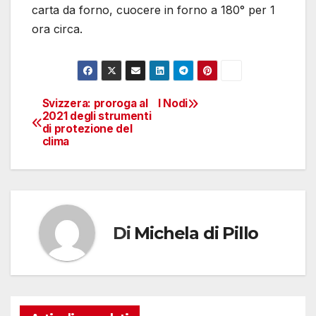
carta da forno, cuocere in forno a 180° per 1
ora circa.
Svizzera: proroga al
I Nodi
Navigazione
2021 degli strumenti
di protezione del
articoli
clima
Di
Michela di Pillo