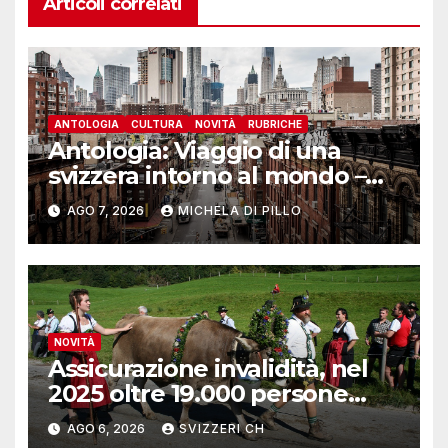
Articoli correlati
ANTOLOGIA
CULTURA
NOVITÀ
RUBRICHE
Antologia: Viaggio di una
svizzera intorno al mondo –
Yosemite
AGO 7, 2026
MICHELA DI PILLO
NOVITÀ
Assicurazione invalidità, nel
2025 oltre 19.000 persone
reinserite nel mercato del
AGO 6, 2026
SVIZZERI CH
lavoro