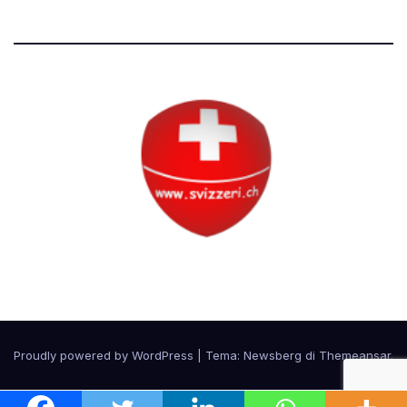
Circolo Svizzero
Proudly powered by WordPress
|
Tema:
Newsberg
di
Themeansar
.