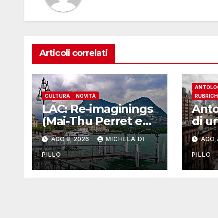
Articoli correlati
ANTOLO
CULTURA
NOVITÀ
RUBRICH
LAC: Re-imaginings
Anto
(Mai-Thu Perret e
di u
Una Szeemann)
into
AGO 8, 2026
MICHELA DI
AGO 7
Yos
PILLO
PILLO