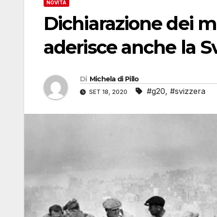
NOVITÀ
Dichiarazione dei mi
aderisce anche la S
Di
Michela di Pillo
#g20
,
#svizzera
SET 18, 2020