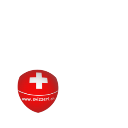
Società Svizzera S.S.D.
[@]
direzi
P.IVA 14081081003
[T]+39 3
C.F. 97707560583
Circolo Svizzero