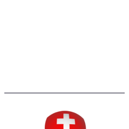
[@]
direzione@svizzeri.ch
[T]+39 3534518674
Avvertenze e Privacy
Tutti i diritti riservati