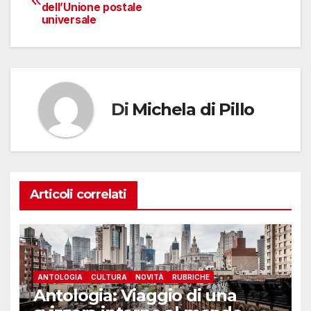
dell’Unione postale
articoli
universale
Di
Michela di Pillo
Articoli correlati
ANTOLOGIA
CULTURA
NOVITÀ
RUBRICHE
Antologia: Viaggio di una