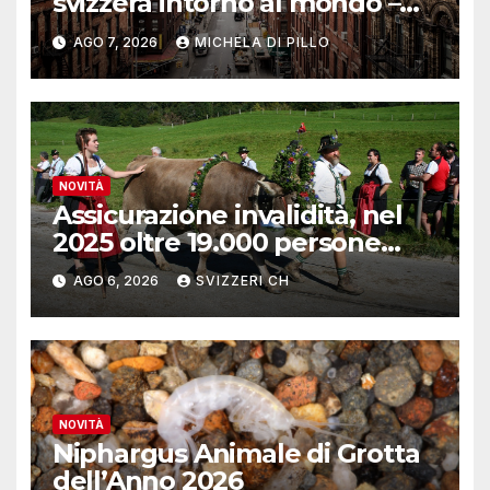
svizzera intorno al mondo –
Yosemite
AGO 7, 2026
MICHELA DI PILLO
NOVITÀ
Assicurazione invalidità, nel
2025 oltre 19.000 persone
reinserite nel mercato del
AGO 6, 2026
SVIZZERI CH
lavoro
NOVITÀ
Niphargus Animale di Grotta
dell’Anno 2026