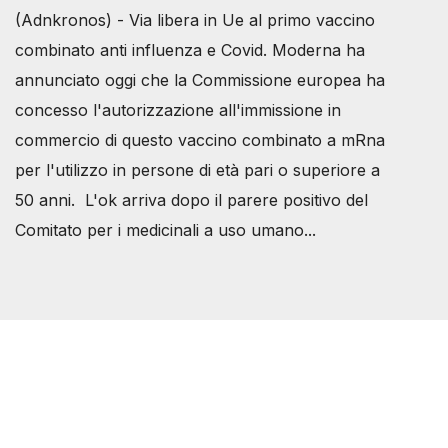
(Adnkronos) - Via libera in Ue al primo vaccino
combinato anti influenza e Covid. Moderna ha
annunciato oggi che la Commissione europea ha
concesso l'autorizzazione all'immissione in
commercio di questo vaccino combinato a mRna
per l'utilizzo in persone di età pari o superiore a
50 anni. L'ok arriva dopo il parere positivo del
Comitato per i medicinali a uso umano...
Società Svizzera S.S.D.
P.IVA 14081081003
C.F. 97707560583