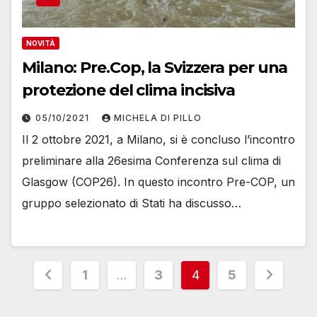
NOVITÀ
Milano: Pre.Cop, la Svizzera per una
protezione del clima incisiva
05/10/2021
MICHELA DI PILLO
Il 2 ottobre 2021, a Milano, si è concluso l’incontro
preliminare alla 26esima Conferenza sul clima di
Glasgow (COP26). In questo incontro Pre-COP, un
gruppo selezionato di Stati ha discusso…
Paginazione
1
…
3
4
5
degli