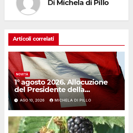
Di
Michela di Pillo
Articoli correlati
NOVITÀ
1° agosto 2026. Allocuzione
del Presidente della
Confederazione Guy
AGO 10, 2026
MICHELA DI PILLO
Parmelin