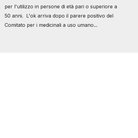
per l'utilizzo in persone di età pari o superiore a
50 anni. L'ok arriva dopo il parere positivo del
Comitato per i medicinali a uso umano...
Società Svizzera S.S.D.
P.IVA 14081081003
C.F. 97707560583
[@]
direzione@svizzeri.ch
[T]+39 3534518674