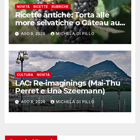
NOVITÀ
RICETTE
RUBRICHE
Ricette antiche: Torta alle
more selvatiche o Gâteau au
mȗres sauvages
AGO 9, 2026
MICHELA DI PILLO
CULTURA
NOVITÀ
LAC: Re-imaginings (Mai-Thu
Perret e Una Szeemann)
AGO 8, 2026
MICHELA DI PILLO