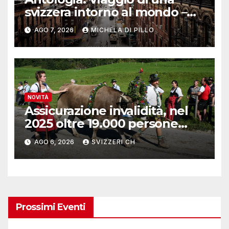
svizzera intorno al mondo –
Yosemite
AGO 7, 2026
MICHELA DI PILLO
NOVITÀ
Assicurazione invalidità, nel
2025 oltre 19.000 persone
reinserite nel mercato del
AGO 6, 2026
SVIZZERI CH
lavoro
Prossimi Eventi