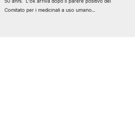
50 anni. L'ok arriva dopo il parere positivo del
Comitato per i medicinali a uso umano...
Società Svizzera S.S.D.
P.IVA 14081081003
C.F. 97707560583
[@]
direzione@svizzeri.ch
[T]+39 3534518674
Avvertenze e Privacy