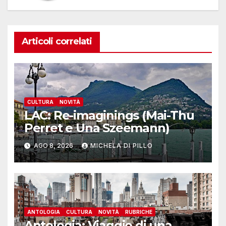
Articoli correlati
CULTURA
NOVITÀ
LAC: Re-imaginings (Mai-Thu
Perret e Una Szeemann)
AGO 8, 2026
MICHELA DI PILLO
ANTOLOGIA
CULTURA
NOVITÀ
RUBRICHE
Antologia: Viaggio di una