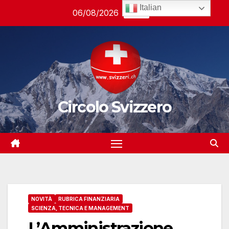
Salta
Italian
06/08/2026
03:42
al
contenuto
Circolo Svizzero
NOVITÀ
RUBRICA FINANZIARIA
SCIENZA, TECNICA E MANAGEMENT
L’Amministrazione