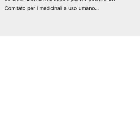
Comitato per i medicinali a uso umano...
Società Svizzera S.S.D.
P.IVA 14081081003
C.F. 97707560583
[@]
direzione@svizzeri.ch
[T]+39 3534518674
Avvertenze e Privacy