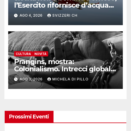
l’Esercito rifornisce d’acqua
due alpeggi
AGO 4, 2026
SVIZZERI CH
CULTURA
NOVITÀ
Prangins, mostra:
Colonialismo. Intrecci globali
della Svizzera
AGO 3, 2026
MICHELA DI PILLO
Prossimi Eventi