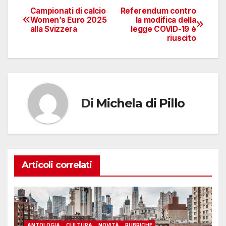
Campionati di calcio
Referendum contro
Navigazione
Women’s Euro 2025
la modifica della
alla Svizzera
legge COVID-19 è
articoli
riuscito
Di
Michela di Pillo
Articoli correlati
ANTOLOGIA
CULTURA
NOVITÀ
RUBRICHE