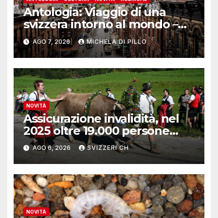
Antologia: Viaggio di una
svizzera intorno al mondo –
Yosemite
AGO 7, 2026
MICHELA DI PILLO
NOVITÀ
Assicurazione invalidità, nel
2025 oltre 19.000 persone
reinserite nel mercato del
AGO 6, 2026
SVIZZERI CH
lavoro
NOVITÀ