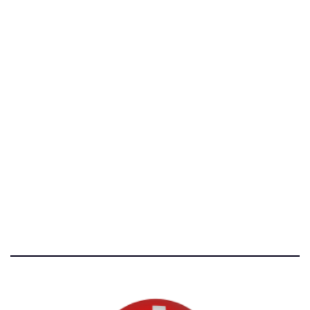
P.IVA 14081081003
C.F. 97707560583
[@]
direzione@svizzeri.ch
[T]+39 3534518674
Avvertenze e Privacy
Tutti i diritti riservati