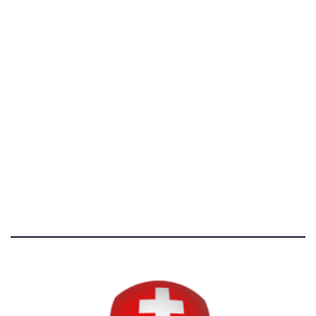
[@]
direzione@svizzeri.ch
[T]+39 3534518674
Avvertenze e Privacy
Tutti i diritti riservati