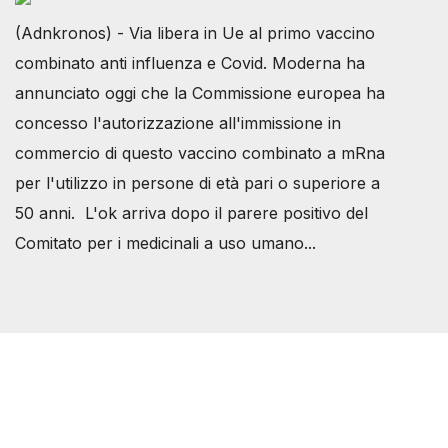
(Adnkronos) - Via libera in Ue al primo vaccino
combinato anti influenza e Covid. Moderna ha
annunciato oggi che la Commissione europea ha
concesso l'autorizzazione all'immissione in
commercio di questo vaccino combinato a mRna
per l'utilizzo in persone di età pari o superiore a
50 anni. L'ok arriva dopo il parere positivo del
Comitato per i medicinali a uso umano...
Società Svizzera S.S.D.
P.IVA 14081081003
C.F. 97707560583