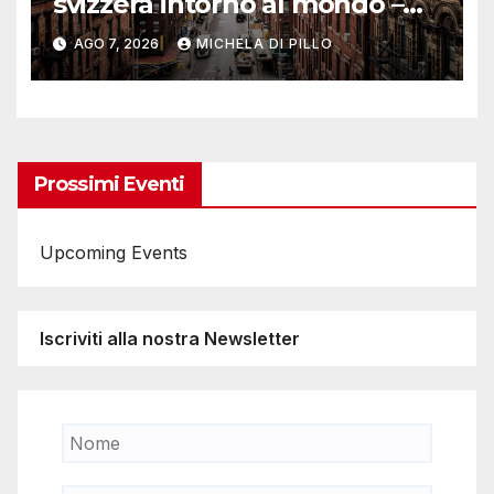
svizzera intorno al mondo –
Yosemite
AGO 7, 2026
MICHELA DI PILLO
Prossimi Eventi
Upcoming Events
Iscriviti alla nostra Newsletter