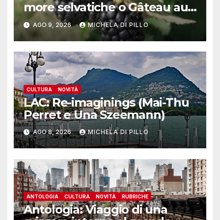
more selvatiche o Gâteau au
mȗres sauvages
AGO 9, 2026
MICHELA DI PILLO
CULTURA
NOVITÀ
LAC: Re-imaginings (Mai-Thu
Perret e Una Szeemann)
AGO 8, 2026
MICHELA DI PILLO
ANTOLOGIA
CULTURA
NOVITÀ
RUBRICHE
Antologia: Viaggio di una