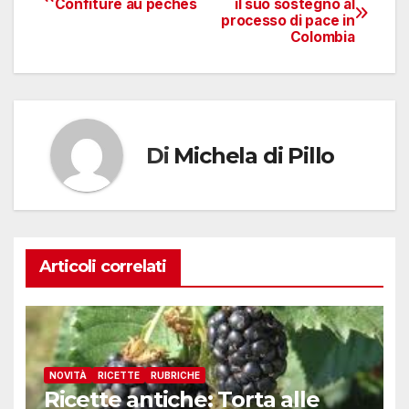
Confiture au pêches
il suo sostegno al
processo di pace in
articoli
Colombia
Di
Michela di Pillo
Articoli correlati
NOVITÀ
RICETTE
RUBRICHE
Ricette antiche: Torta alle