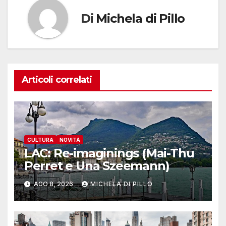
Di
Michela di Pillo
Articoli correlati
CULTURA
NOVITÀ
LAC: Re-imaginings (Mai-Thu
Perret e Una Szeemann)
AGO 8, 2026
MICHELA DI PILLO