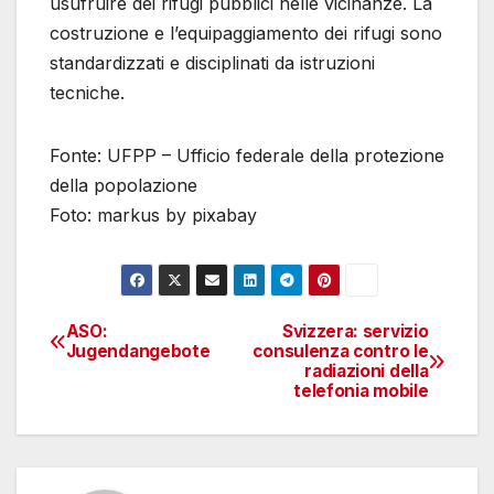
usufruire dei rifugi pubblici nelle vicinanze. La
costruzione e l’equipaggiamento dei rifugi sono
standardizzati e disciplinati da istruzioni
tecniche.
Fonte: UFPP – Ufficio federale della protezione
della popolazione
Foto: markus by pixabay
ASO:
Svizzera: servizio
Navigazione
Jugendangebote
consulenza contro le
radiazioni della
articoli
telefonia mobile