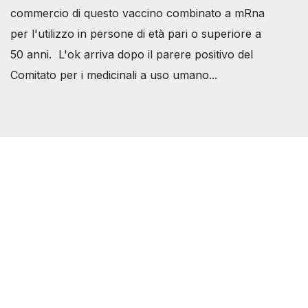
commercio di questo vaccino combinato a mRna
per l'utilizzo in persone di età pari o superiore a
50 anni. L'ok arriva dopo il parere positivo del
Comitato per i medicinali a uso umano...
Società Svizzera S.S.D.
P.IVA 14081081003
C.F. 97707560583
[@]
direzione@svizzeri.ch
[T]+39 3534518674