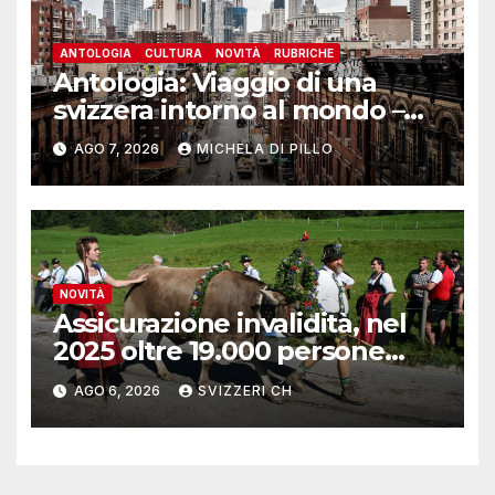
ANTOLOGIA
CULTURA
NOVITÀ
RUBRICHE
Antologia: Viaggio di una
svizzera intorno al mondo –
Yosemite
AGO 7, 2026
MICHELA DI PILLO
NOVITÀ
Assicurazione invalidità, nel
2025 oltre 19.000 persone
reinserite nel mercato del
AGO 6, 2026
SVIZZERI CH
lavoro