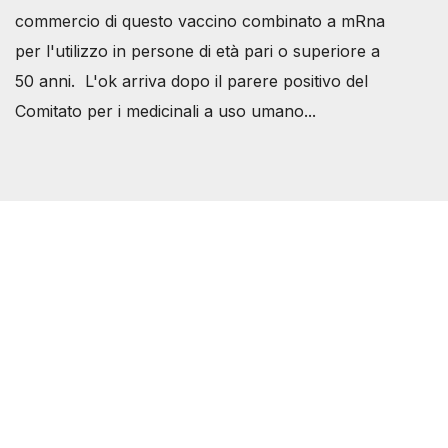
commercio di questo vaccino combinato a mRna
per l'utilizzo in persone di età pari o superiore a
50 anni. L'ok arriva dopo il parere positivo del
Comitato per i medicinali a uso umano...
Società Svizzera S.S.D.
P.IVA 14081081003
C.F. 97707560583
[@]
direzione@svizzeri.ch
[T]+39 3534518674