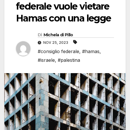
federale vuole vietare
Hamas con una legge
Di
Michela di Pillo
NOV 25, 2023
#consiglio federale
,
#hamas
,
#israele
,
#palestina