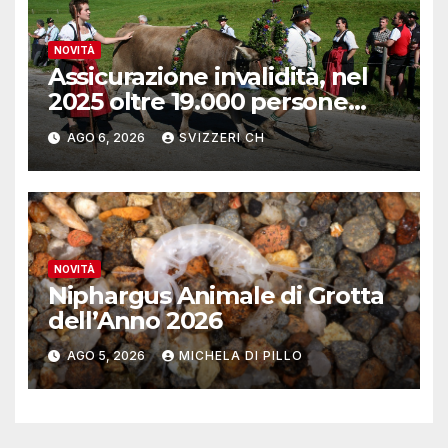
NOVITÀ
Assicurazione invalidità, nel
2025 oltre 19.000 persone
reinserite nel mercato del
AGO 6, 2026
SVIZZERI CH
lavoro
NOVITÀ
Niphargus Animale di Grotta
dell’Anno 2026
AGO 5, 2026
MICHELA DI PILLO