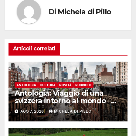
Di
Michela di Pillo
Articoli correlati
ANTOLOGIA
CULTURA
NOVITÀ
RUBRICHE
Antologia: Viaggio di una
svizzera intorno al mondo –
Yosemite
AGO 7, 2026
MICHELA DI PILLO