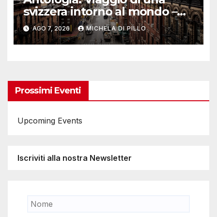
svizzera intorno al mondo –
Yosemite
AGO 7, 2026
MICHELA DI PILLO
Prossimi Eventi
Upcoming Events
Iscriviti alla nostra Newsletter