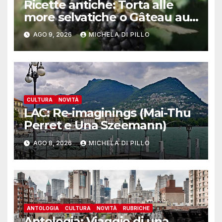
Ricette antiche: Torta alle
more selvatiche o Gâteau au
mȗres sauvages
AGO 9, 2026
MICHELA DI PILLO
CULTURA
NOVITÀ
LAC: Re-imaginings (Mai-Thu
Perret e Una Szeemann)
AGO 8, 2026
MICHELA DI PILLO
ANTOLOGIA
CULTURA
NOVITÀ
RUBRICHE
Antologia: Viaggio di una