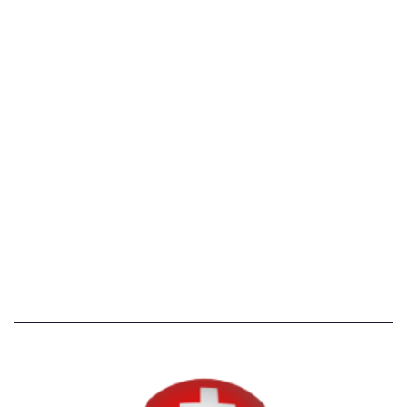
C.F. 97707560583
[@]
direzione@svizzeri.ch
[T]+39 3534518674
Avvertenze e Privacy
Tutti i diritti riservati