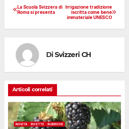
La Scuola Svizzera di
Irrigazione tradizione
Navigazione
Roma si presenta
iscritta come bene
immateriale UNESCO
articoli
Di
Svizzeri CH
Articoli correlati
NOVITÀ
RICETTE
RUBRICHE