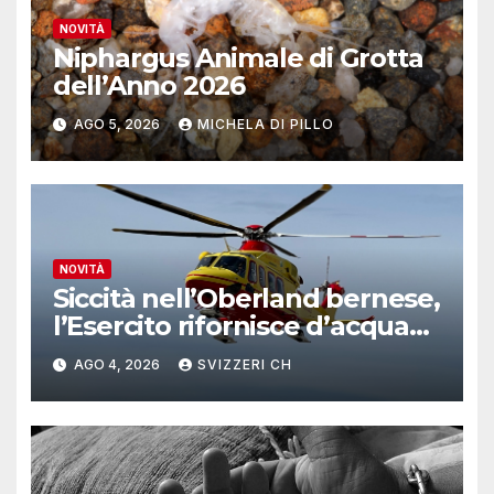
NOVITÀ
Niphargus Animale di Grotta
dell’Anno 2026
AGO 5, 2026
MICHELA DI PILLO
NOVITÀ
Siccità nell’Oberland bernese,
l’Esercito rifornisce d’acqua
due alpeggi
AGO 4, 2026
SVIZZERI CH