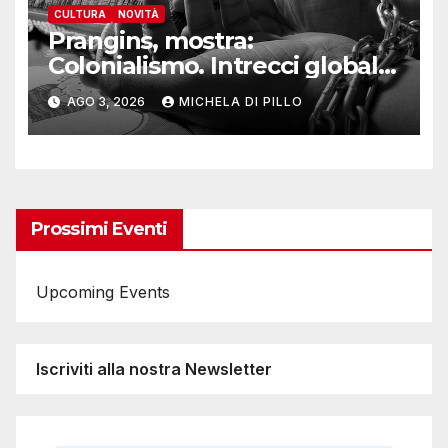
CULTURA
NOVITÀ
Prangins, mostra:
Colonialismo. Intrecci globali
della Svizzera
AGO 3, 2026
MICHELA DI PILLO
Prossimi Eventi
Upcoming Events
Iscriviti alla nostra Newsletter