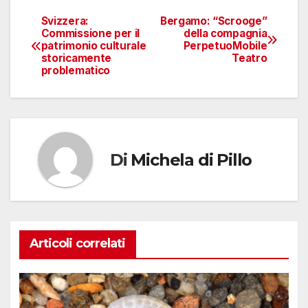
Svizzera:
Bergamo: “Scrooge”
Navigazione
Commissione per il
della compagnia
patrimonio culturale
PerpetuoMobile
articoli
storicamente
Teatro
problematico
Di
Michela di Pillo
Articoli correlati