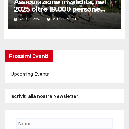
Assicurazione invalidità, nel
2025 oltre 19.000 persone
reinserite nel mercato del
AGO 6, 2026
SVIZZERI CH
lavoro
Prossimi Eventi
Upcoming Events
Iscriviti alla nostra Newsletter