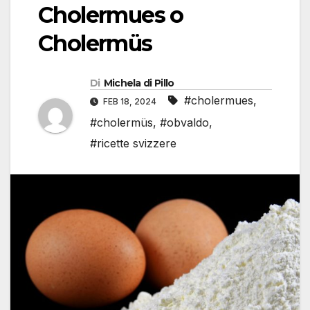
Cholermues o
Cholermüs
Di
Michela di Pillo
#cholermues
,
FEB 18, 2024
#cholermüs
,
#obvaldo
,
#ricette svizzere