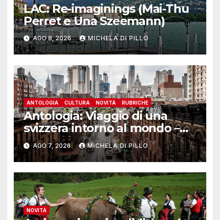
LAC: Re-imaginings (Mai-Thu
Perret e Una Szeemann)
AGO 8, 2026
MICHELA DI PILLO
ANTOLOGIA
CULTURA
NOVITÀ
RUBRICHE
Antologia: Viaggio di una
svizzera intorno al mondo –
Yosemite
AGO 7, 2026
MICHELA DI PILLO
NOVITÀ