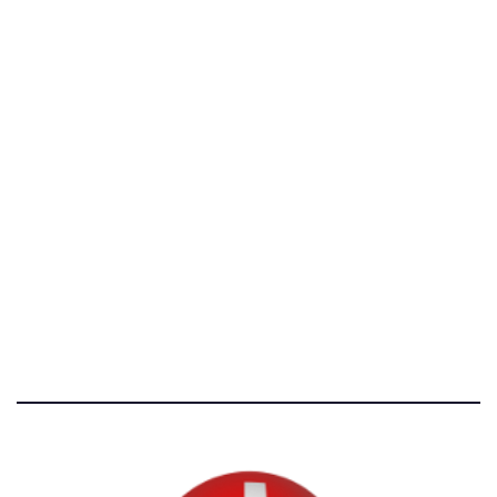
C.F. 97707560583
[@]
direzione@svizzeri.ch
[T]+39 3534518674
Avvertenze e Privacy
Tutti i diritti riservati