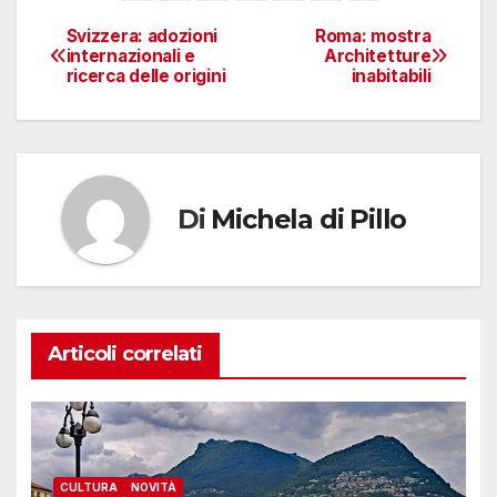
Svizzera: adozioni
Roma: mostra
Navigazione
internazionali e
Architetture
ricerca delle origini
inabitabili
articoli
Di
Michela di Pillo
Articoli correlati
CULTURA
NOVITÀ