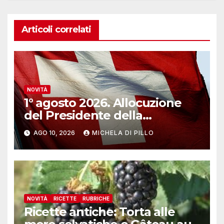
Articoli correlati
NOVITÀ
1° agosto 2026. Allocuzione
del Presidente della
Confederazione Guy
AGO 10, 2026
MICHELA DI PILLO
Parmelin
NOVITÀ
RICETTE
RUBRICHE
Ricette antiche: Torta alle