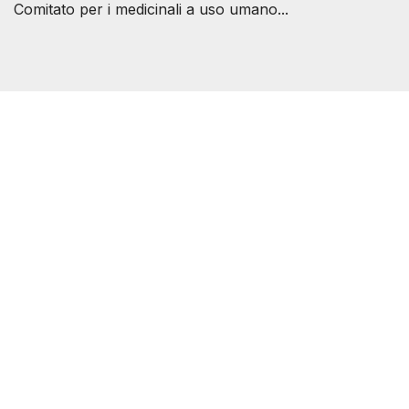
Comitato per i medicinali a uso umano...
Società Svizzera S.S.D.
P.IVA 14081081003
C.F. 97707560583
[@]
direzione@svizzeri.ch
[T]+39 3534518674
Avvertenze e Privacy