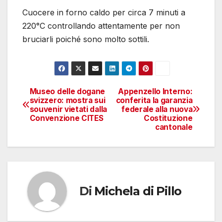
Cuocere in forno caldo per circa 7 minuti a
220°C controllando attentamente per non
bruciarli poiché sono molto sottili.
Museo delle dogane
Appenzello Interno:
Navigazione
svizzero: mostra sui
conferita la garanzia
souvenir vietati dalla
federale alla nuova
articoli
Convenzione CITES
Costituzione
cantonale
Di
Michela di Pillo