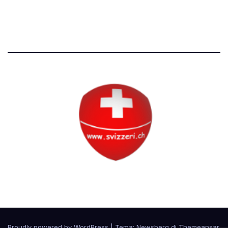
Tutti i diritti riservati
Circolo Svizzero
Proudly powered by WordPress
|
Tema:
Newsberg
di
Themeansar
.