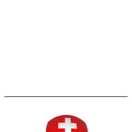
[@]
direzione@svizzeri.ch
[T]+39 3534518674
Avvertenze e Privacy
Tutti i diritti riservati