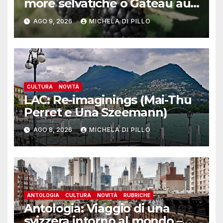
more selvatiche o Gâteau au
mȗres sauvages
AGO 9, 2026
MICHELA DI PILLO
CULTURA
NOVITÀ
LAC: Re-imaginings (Mai-Thu
Perret e Una Szeemann)
AGO 8, 2026
MICHELA DI PILLO
ANTOLOGIA
CULTURA
NOVITÀ
RUBRICHE
Antologia: Viaggio di una
svizzera intorno al mondo –