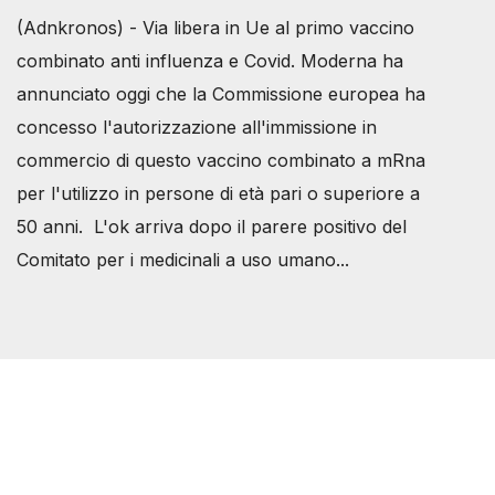
(Adnkronos) - Via libera in Ue al primo vaccino
combinato anti influenza e Covid. Moderna ha
annunciato oggi che la Commissione europea ha
concesso l'autorizzazione all'immissione in
commercio di questo vaccino combinato a mRna
per l'utilizzo in persone di età pari o superiore a
50 anni. L'ok arriva dopo il parere positivo del
Comitato per i medicinali a uso umano...
Società Svizzera S.S.D.
P.IVA 14081081003
C.F. 97707560583