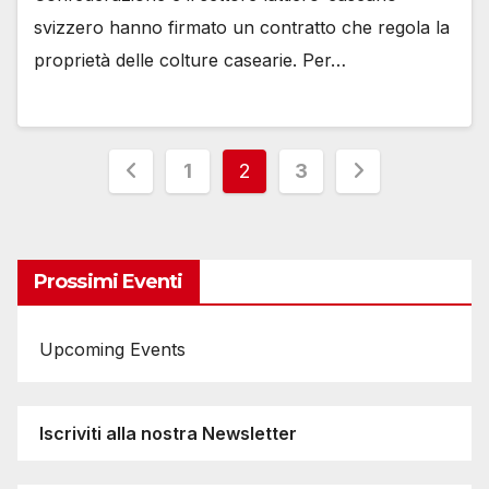
svizzero hanno firmato un contratto che regola la
proprietà delle colture casearie. Per…
Paginazione
1
2
3
degli
articoli
Prossimi Eventi
Upcoming Events
Iscriviti alla nostra Newsletter