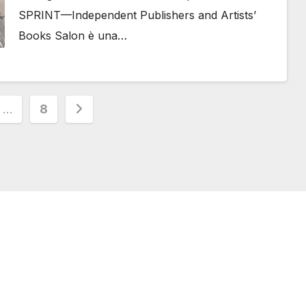
SPRINT—Independent Publishers and Artists’
Books Salon è una…
ione
…
8
one@svizzeri.ch
Avvertenze e Privacy
534518674