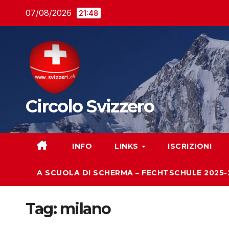
Salta
07/08/2026
21:48
al
contenuto
Circolo Svizzero
INFO
LINKS
ISCRIZIONI
A SCUOLA DI SCHERMA – FECHTSCHULE 2025-
Tag:
milano