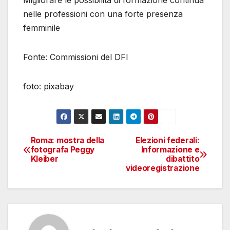
Migliorare le possibilità di formazione continua
nelle professioni con una forte presenza
femminile
Fonte: Commissioni del DFI
foto: pixabay
Roma: mostra della
Elezioni federali:
Navigazione
fotografa Peggy
Informazione e
Kleiber
dibattito
articoli
videoregistrazione