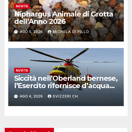
NOVITÀ
Niphargus Animale di Grotta
dell’Anno 2026
AGO 5, 2026
MICHELA DI PILLO
NOVITÀ
Siccità nell’Oberland bernese,
l’Esercito rifornisce d’acqua
due alpeggi
AGO 4, 2026
SVIZZERI CH