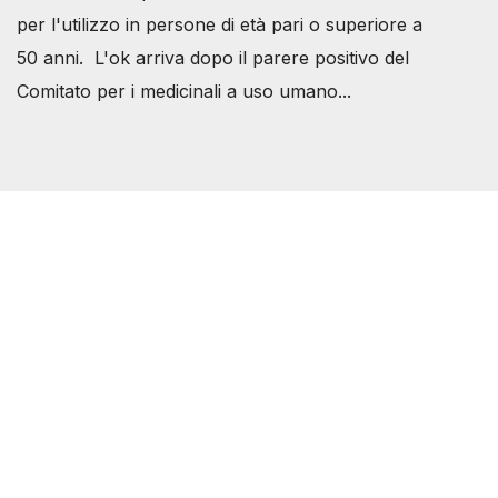
per l'utilizzo in persone di età pari o superiore a
50 anni. L'ok arriva dopo il parere positivo del
Comitato per i medicinali a uso umano...
Società Svizzera S.S.D.
P.IVA 14081081003
C.F. 97707560583
[@]
direzione@svizzeri.ch
[T]+39 3534518674