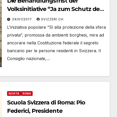
Die Behandlungsfrist der
Volksinitiative “Ja zum Schutz der
Privatsphäre” wird um ein Jahr, bis
29/01/2017
SVIZZERI CH
zum 25 März 2018 verlängert
L’iniziativa popolare “Sì alla protezione della sfera
privata”, promossa da ambienti borghesi, mira ad
ancorare nella Costituzione federale il segreto
bancario per le persone residenti in Svizzera. Il
Consiglio nazionale,…
NOVITÀ
ROMA
Scuola Svizzera di Roma: Pio
Federici, Presidente