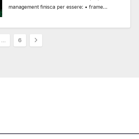
management finisca per essere: • frame…
ione
…
6
one@svizzeri.ch
Avvertenze e Privacy
534518674