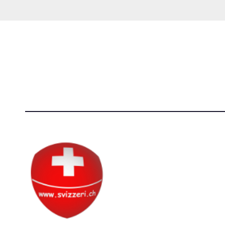
Società Svizzera S.S.D.
[@]
direzi
P.IVA 14081081003
[T]+39 3
C.F. 97707560583