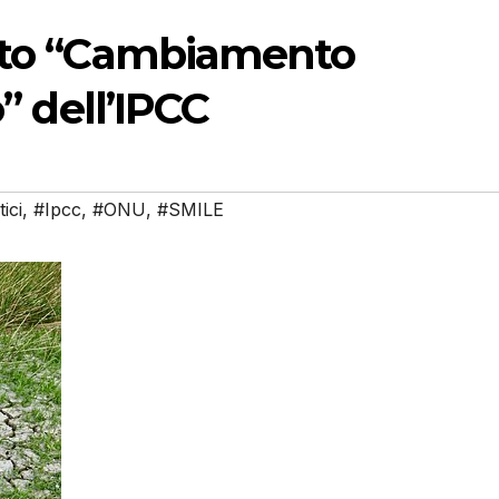
orto “Cambiamento
o” dell’IPCC
ici
,
#Ipcc
,
#ONU
,
#SMILE