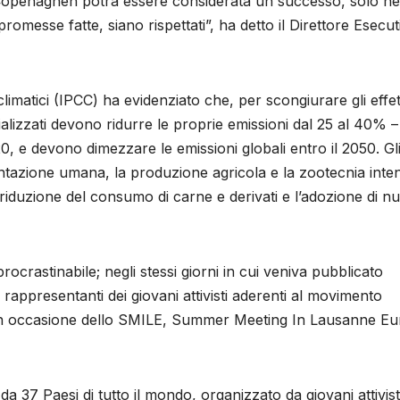
i Copenaghen potrà essere considerata un successo, solo ne
promesse fatte, siano rispettati”, ha detto il Direttore Esecut
limatici (IPCC) ha evidenziato che, per scongiurare gli effet
ializzati devono ridurre le proprie emissioni dal 25 al 40% –
2020, e devono dimezzare le emissioni globali entro il 2050. Gl
limentazione umana, la produzione agricola e la zootecnia inte
 riduzione del consumo di carne e derivati e l’adozione di nu
crastinabile; negli stessi giorni in cui veniva pubblicato
 rappresentanti dei giovani attivisti aderenti al movimento
na in occasione dello SMILE, Summer Meeting In Lausanne Eu
da 37 Paesi di tutto il mondo, organizzato da giovani attivisti