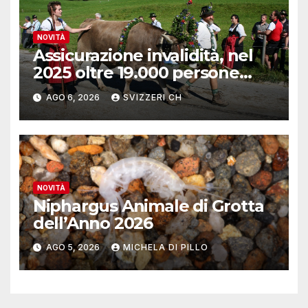
NOVITÀ
Assicurazione invalidità, nel
2025 oltre 19.000 persone
reinserite nel mercato del
AGO 6, 2026
SVIZZERI CH
lavoro
NOVITÀ
Niphargus Animale di Grotta
dell’Anno 2026
AGO 5, 2026
MICHELA DI PILLO