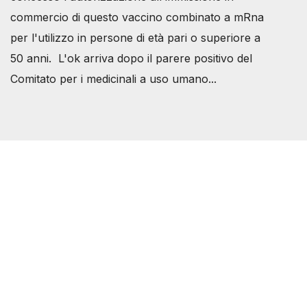
commercio di questo vaccino combinato a mRna
per l'utilizzo in persone di età pari o superiore a
50 anni. L'ok arriva dopo il parere positivo del
Comitato per i medicinali a uso umano...
Società Svizzera S.S.D.
P.IVA 14081081003
C.F. 97707560583
[@]
direzione@svizzeri.ch
[T]+39 3534518674