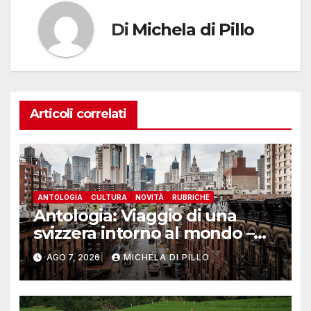
Di
Michela di Pillo
Articoli correlati
ANTOLOGIA
CULTURA
NOVITÀ
RUBRICHE
Antologia: Viaggio di una
svizzera intorno al mondo –
Yosemite
AGO 7, 2026
MICHELA DI PILLO