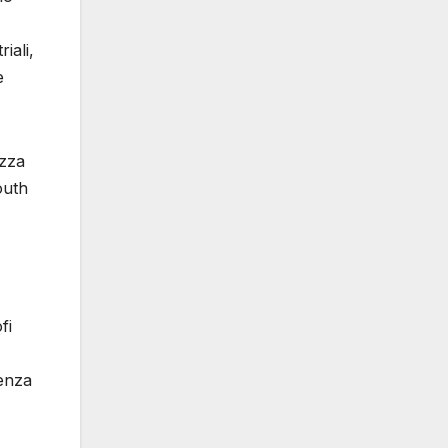
iali,
e
izza
outh
fi
ienza