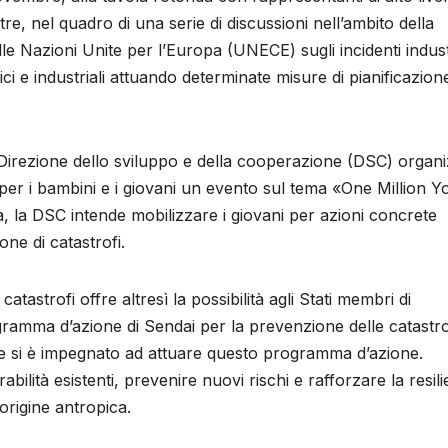
re, nel quadro di una serie di discussioni nell’ambito della
Nazioni Unite per l’Europa (UNECE) sugli incidenti industr
ici e industriali attuando determinate misure di pianificazion
 Direzione dello sviluppo e della cooperazione (DSC) organ
er i bambini e i giovani un evento sul tema «One Million Y
, la DSC intende mobilizzare i giovani per azioni concrete
one di catastrofi.
atastrofi offre altresì la possibilità agli Stati membri di
gramma d’azione di Sendai per la prevenzione delle catastro
e si è impegnato ad attuare questo programma d’azione.
erabilità esistenti, prevenire nuovi rischi e rafforzare la resil
 origine antropica.