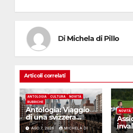
articoli
Di
Michela di Pillo
Articoli correlati
ANTOLOGIA
CULTURA
NOVITÀ
RUBRICHE
Antologia: Viaggio
NOVITÀ
di una svizzera
Assi
intorno al mondo –
inval
AGO 7, 2026
MICHELA DI
Yosemite