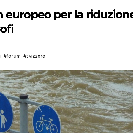
m europeo per la riduzion
ofi
i
,
#forum
,
#svizzera