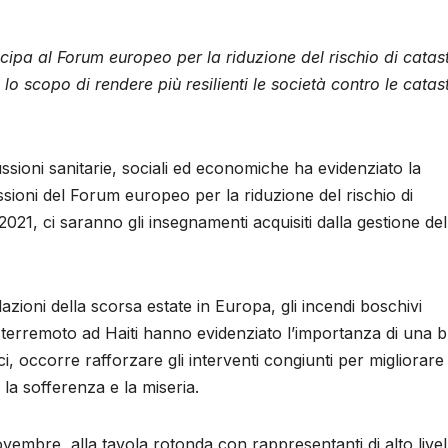
ipa al Forum europeo per la riduzione del rischio di catast
 lo scopo di rendere più resilienti le società contro le catast
sioni sanitarie, sociali ed economiche ha evidenziato la
ussioni del Forum europeo per la riduzione del rischio di
021, ci saranno gli insegnamenti acquisiti dalla gestione del
dazioni della scorsa estate in Europa, gli incendi boschivi
l terremoto ad Haiti hanno evidenziato l’importanza di una 
i, occorre rafforzare gli interventi congiunti per migliorare 
 la sofferenza e la miseria.
vembre, alla tavola rotonda con rappresentanti di alto livel