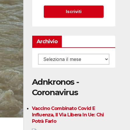
Archivio
Archivio
Adnkronos -
Coronavirus
Vaccino Combinato Covid E
Influenza, Il Via Libera In Ue: Chi
Potrà Farlo