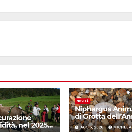
NOVITÀ
Niphargus Anim
di Grotta dell’A
curazione
2026
idità, nel 2025
AGO 5, 2026
MICHELA