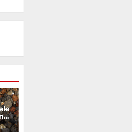
ale
nno
 DI