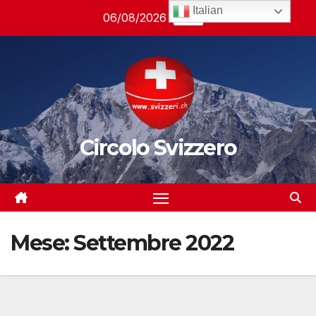
Salta
Italian
06/08/2026
17:13
al
contenuto
Circolo Svizzero
Mese:
Settembre 2022