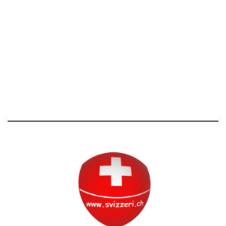
[T]+39 3534518674
Avvertenze e Privacy
Tutti i diritti riservati