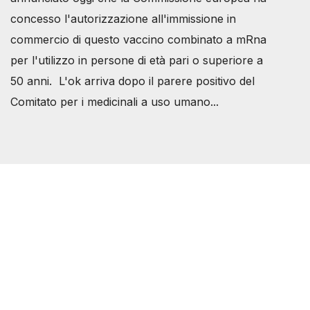
concesso l'autorizzazione all'immissione in
commercio di questo vaccino combinato a mRna
per l'utilizzo in persone di età pari o superiore a
50 anni. L'ok arriva dopo il parere positivo del
Comitato per i medicinali a uso umano...
Società Svizzera S.S.D.
P.IVA 14081081003
C.F. 97707560583
[@]
direzione@svizzeri.ch