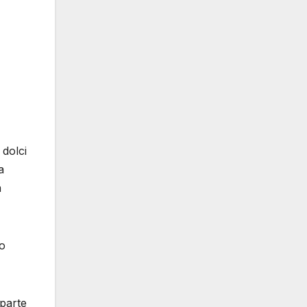
 dolci
a
a
 o
 parte