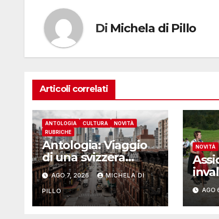
Di
Michela di Pillo
Articoli correlati
ANTOLOGIA
CULTURA
NOVITÀ
RUBRICHE
Antologia: Viaggio
NOVITÀ
di una svizzera
Assi
intorno al mondo –
inval
AGO 7, 2026
MICHELA DI
Yosemite
oltr
AGO 
PILLO
pers
nel 