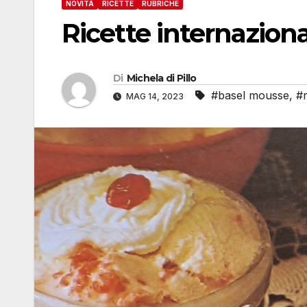
NOVITÀ
RICETTE
RUBRICHE
Ricette internazion
Di
Michela di Pillo
#basel mousse
,
#r
MAG 14, 2023