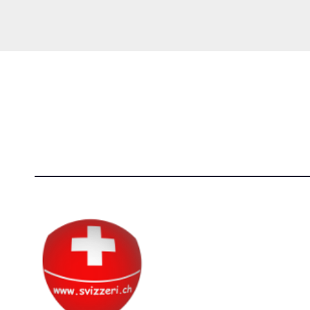
lavo
Società Svizzera S.S.D.
[@]
direzi
P.IVA 14081081003
[T]+39 3
C.F. 97707560583