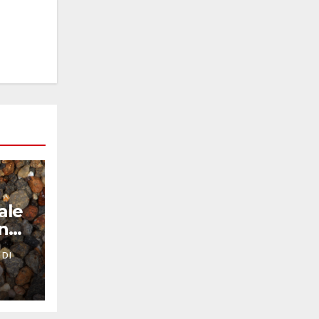
ale
nno
 DI