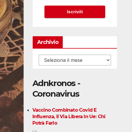
Archivio
Archivio
Adnkronos -
Coronavirus
Vaccino Combinato Covid E
Influenza, Il Via Libera In Ue: Chi
Potrà Farlo