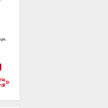
gie.
ria
rdi