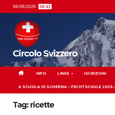
Salta
08/08/2026
08:42
al
contenuto
Circolo Svizzero
INFO
LINKS
ISCRIZIONI
A SCUOLA DI SCHERMA – FECHTSCHULE 2025-
Tag:
ricette