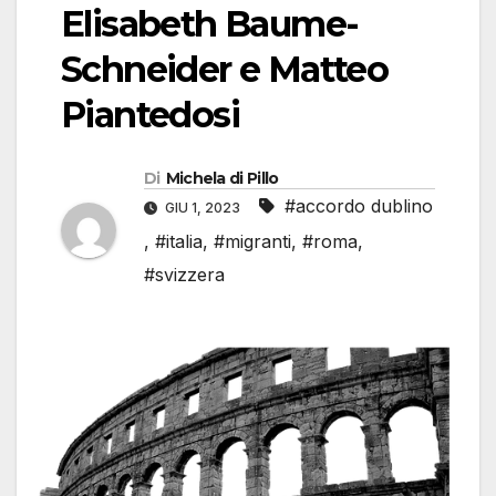
Elisabeth Baume-
Schneider e Matteo
Piantedosi
Di
Michela di Pillo
#accordo dublino
GIU 1, 2023
,
#italia
,
#migranti
,
#roma
,
#svizzera