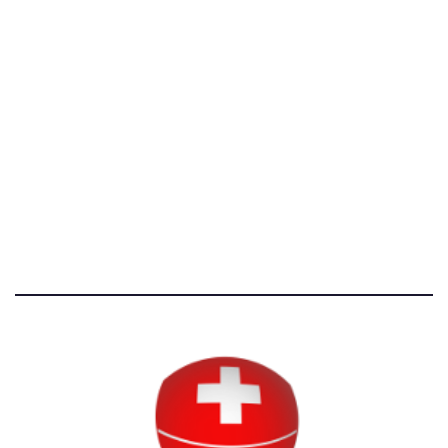
[@]
direzione@svizzeri.ch
[T]+39 3534518674
Avvertenze e Privacy
Tutti i diritti riservati