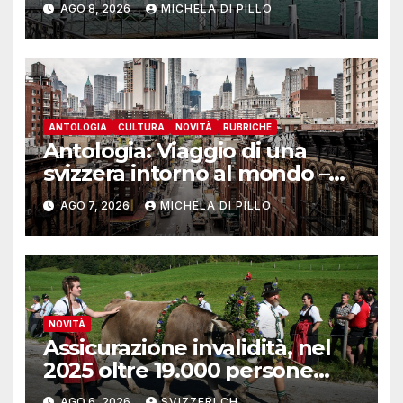
AGO 8, 2026
MICHELA DI PILLO
ANTOLOGIA
CULTURA
NOVITÀ
RUBRICHE
Antologia: Viaggio di una
svizzera intorno al mondo –
Yosemite
AGO 7, 2026
MICHELA DI PILLO
NOVITÀ
Assicurazione invalidità, nel
2025 oltre 19.000 persone
reinserite nel mercato del
AGO 6, 2026
SVIZZERI CH