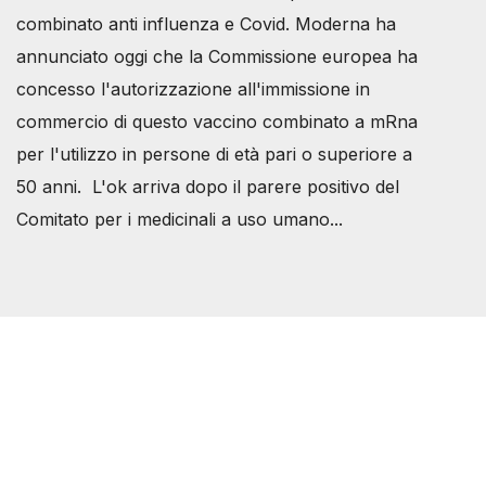
combinato anti influenza e Covid. Moderna ha
annunciato oggi che la Commissione europea ha
concesso l'autorizzazione all'immissione in
commercio di questo vaccino combinato a mRna
per l'utilizzo in persone di età pari o superiore a
50 anni. L'ok arriva dopo il parere positivo del
Comitato per i medicinali a uso umano...
Società Svizzera S.S.D.
P.IVA 14081081003
C.F. 97707560583