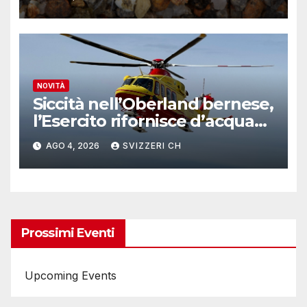
NOVITÀ
Siccità nell’Oberland bernese,
l’Esercito rifornisce d’acqua
due alpeggi
AGO 4, 2026
SVIZZERI CH
Prossimi Eventi
Upcoming Events