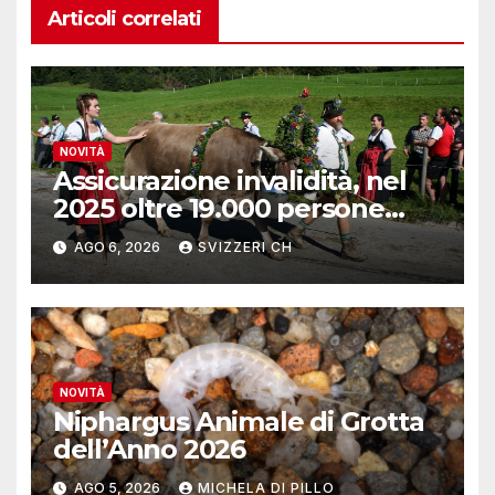
Articoli correlati
NOVITÀ
Assicurazione invalidità, nel
2025 oltre 19.000 persone
reinserite nel mercato del
AGO 6, 2026
SVIZZERI CH
lavoro
NOVITÀ
Niphargus Animale di Grotta
dell’Anno 2026
AGO 5, 2026
MICHELA DI PILLO