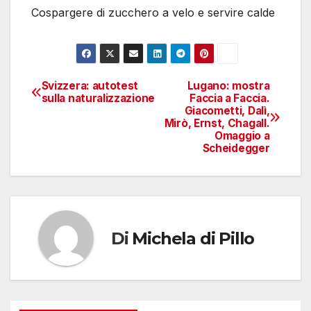
Cospargere di zucchero a velo e servire calde
Svizzera: autotest
Lugano: mostra
Navigazione
sulla naturalizzazione
Faccia a Faccia.
Giacometti, Dalì,
articoli
Mirò, Ernst, Chagall.
Omaggio a
Scheidegger
Di
Michela di Pillo