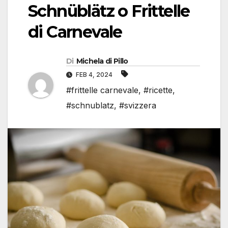
Schnüblätz o Frittelle
di Carnevale
Di
Michela di Pillo
FEB 4, 2024
#frittelle carnevale
,
#ricette
,
#schnublatz
,
#svizzera