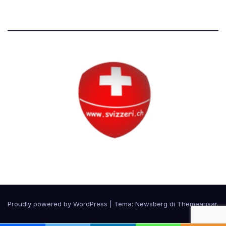
Circolo Svizzero
Proudly powered by WordPress
|
Tema:
Newsberg
di
Themeansar
.