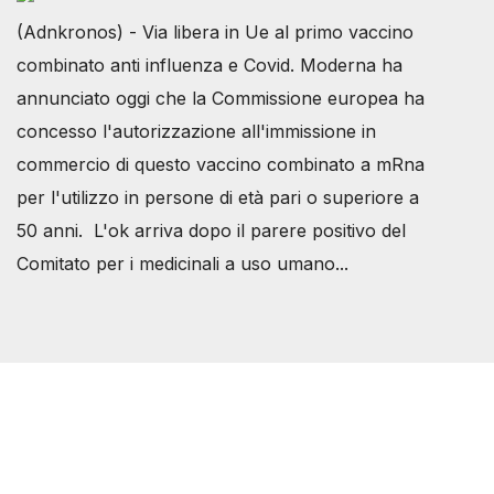
(Adnkronos) - Via libera in Ue al primo vaccino
combinato anti influenza e Covid. Moderna ha
annunciato oggi che la Commissione europea ha
concesso l'autorizzazione all'immissione in
commercio di questo vaccino combinato a mRna
per l'utilizzo in persone di età pari o superiore a
50 anni. L'ok arriva dopo il parere positivo del
Comitato per i medicinali a uso umano...
Società Svizzera S.S.D.
P.IVA 14081081003
C.F. 97707560583