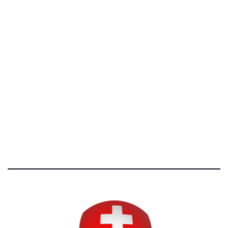
[@]
direzione@svizzeri.ch
[T]+39 3534518674
Avvertenze e Privacy
Tutti i diritti riservati