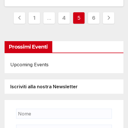
Paginazione
1
…
4
5
6
degli
articoli
Prossimi Eventi
Upcoming Events
Iscriviti alla nostra Newsletter