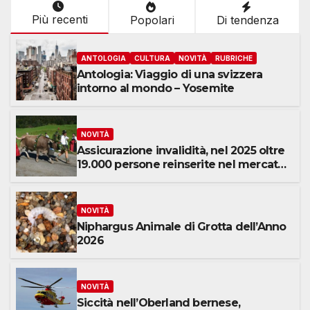
Più recenti
Popolari
Di tendenza
ANTOLOGIA
CULTURA
NOVITÀ
RUBRICHE
Antologia: Viaggio di una svizzera
intorno al mondo – Yosemite
NOVITÀ
Assicurazione invalidità, nel 2025 oltre
19.000 persone reinserite nel mercato
del lavoro
NOVITÀ
Niphargus Animale di Grotta dell’Anno
2026
NOVITÀ
Siccità nell’Oberland bernese,