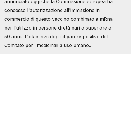
annunciato oggi che la Commissione europea ha
concesso l'autorizzazione all'immissione in
commercio di questo vaccino combinato a mRna
per l'utilizzo in persone di età pari o superiore a
50 anni. L'ok arriva dopo il parere positivo del
Comitato per i medicinali a uso umano...
Società Svizzera S.S.D.
P.IVA 14081081003
C.F. 97707560583
[@]
direzione@svizzeri.ch
[T]+39 3534518674