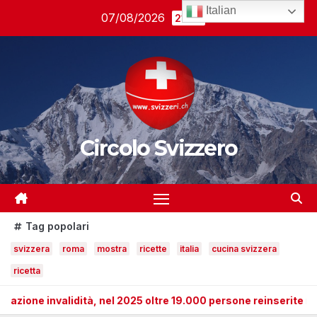
Salta
Italian
07/08/2026
21:44
al
contenuto
Circolo Svizzero
Tag popolari
svizzera
roma
mostra
ricette
italia
cucina svizzera
ricetta
 invalidità, nel 2025 oltre 19.000 persone reinserite nel merca