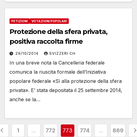
PETIZIONI
VOTAZIONI POPOLARI
Protezione della sfera privata,
positiva raccolta firme
29/10/2014
SVIZZERI CH
In una breve nota la Cancelleria federale
comunica la riuscita formale dell’Iniziativa
popolare federale «Sì alla protezione della sfera
privata». E’ stata depositata il 25 settembre 2014,
anche se la…
aginazione
1
…
772
773
774
…
869