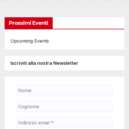
egli
rticoli
Prossimi Eventi
Upcoming Events
Iscriviti alla nostra Newsletter