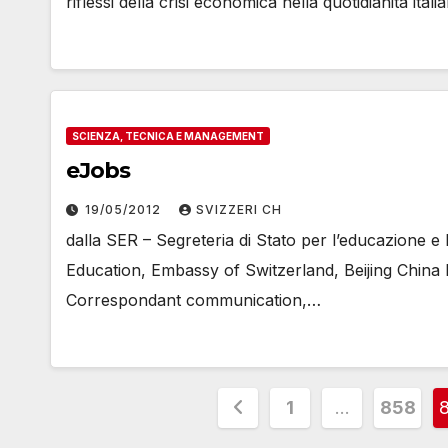
riflessi della crisi economica nella quotidianità ita
SCIENZA, TECNICA E MANAGEMENT
eJobs
19/05/2012
SVIZZERI CH
dalla SER – Segreteria di Stato per l’educazione e
Education, Embassy of Switzerland, Beijing China 
Correspondant communication,…
Paginazione
1
…
858