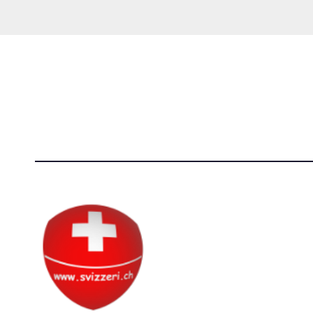
degli
articoli
Società Svizzera S.S.D.
[@]
direzi
P.IVA 14081081003
[T]+39 3
C.F. 97707560583