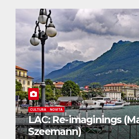
aginings (Mai-Thu Perret e U
)