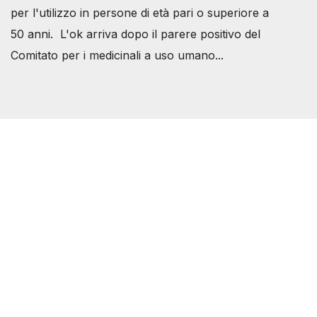
per l'utilizzo in persone di età pari o superiore a
50 anni. L'ok arriva dopo il parere positivo del
Comitato per i medicinali a uso umano...
Società Svizzera S.S.D.
P.IVA 14081081003
C.F. 97707560583
[@]
direzione@svizzeri.ch
[T]+39 3534518674