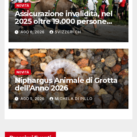
NOVITÀ
Assicurazione invalidità, nel
2025 oltre 19.000 persone
reinserite nel mercato del
AGO 6, 2026
SVIZZERI CH
lavoro
NOVITÀ
Niphargus Animale di Grotta
dell’Anno 2026
AGO 5, 2026
MICHELA DI PILLO