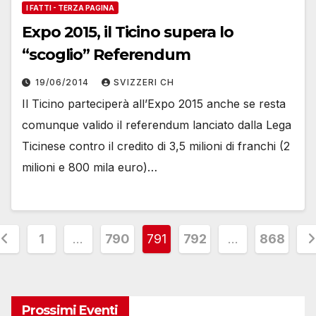
I FATTI - TERZA PAGINA
Expo 2015, il Ticino supera lo
“scoglio” Referendum
19/06/2014
SVIZZERI CH
Il Ticino parteciperà all’Expo 2015 anche se resta
comunque valido il referendum lanciato dalla Lega
Ticinese contro il credito di 3,5 milioni di franchi (2
milioni e 800 mila euro)…
aginazione
1
…
790
791
792
…
868
egli
rticoli
Prossimi Eventi