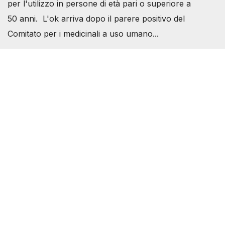
per l'utilizzo in persone di età pari o superiore a
50 anni. L'ok arriva dopo il parere positivo del
Comitato per i medicinali a uso umano...
Società Svizzera S.S.D.
P.IVA 14081081003
C.F. 97707560583
[@]
direzione@svizzeri.ch
[T]+39 3534518674
Avvertenze e Privacy