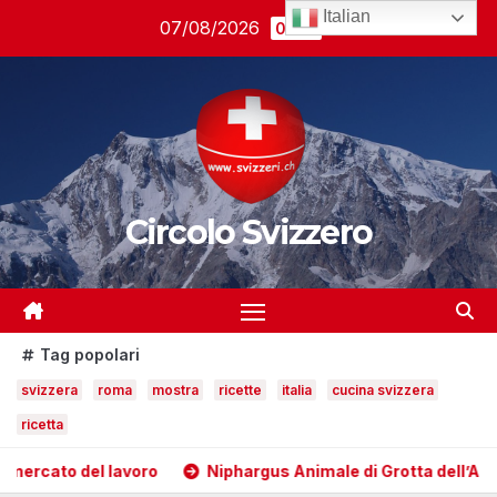
Salta
Italian
07/08/2026
05:51
al
contenuto
Circolo Svizzero
Tag popolari
svizzera
roma
mostra
ricette
italia
cucina svizzera
ricetta
l lavoro
Niphargus Animale di Grotta dell’Anno 2026