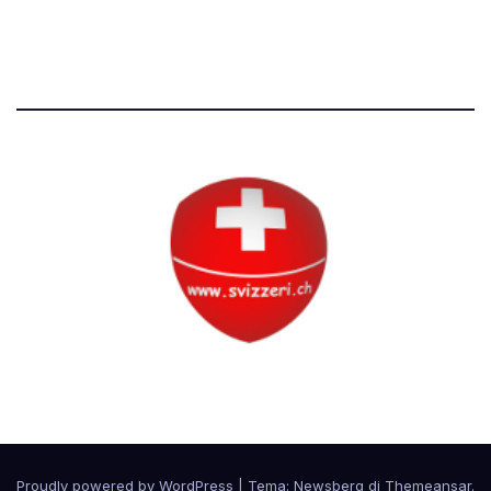
Tutti i diritti riservati
Circolo Svizzero
Proudly powered by WordPress
|
Tema:
Newsberg
di
Themeansar
.