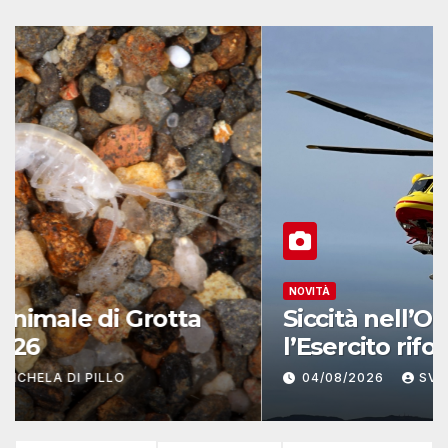
NOVITÀ
Siccità nell’Oberland bernese,
l’Esercito rifornisce d’acqua
due alpeggi
04/08/2026
SVIZZERI CH