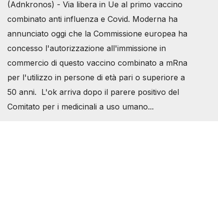
(Adnkronos) - Via libera in Ue al primo vaccino
combinato anti influenza e Covid. Moderna ha
annunciato oggi che la Commissione europea ha
concesso l'autorizzazione all'immissione in
commercio di questo vaccino combinato a mRna
per l'utilizzo in persone di età pari o superiore a
50 anni. L'ok arriva dopo il parere positivo del
Comitato per i medicinali a uso umano...
Società Svizzera S.S.D.
P.IVA 14081081003
C.F. 97707560583
[@]
direzione@svizzeri.ch