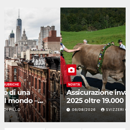
NOVITÀ
Assicurazione invalidità, nel
2025 oltre 19.000 persone
reinserite nel mercato del
06/08/2026
SVIZZERI CH
lavoro