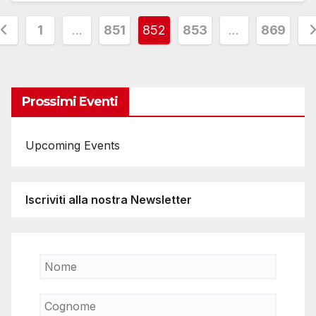
aginazione
1
…
851
852
853
…
869
egli
rticoli
Prossimi Eventi
Upcoming Events
Iscriviti alla nostra Newsletter