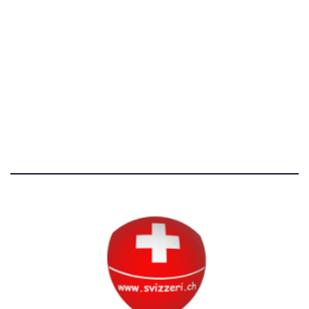
[T]+39 3534518674
Avvertenze e Privacy
Tutti i diritti riservati