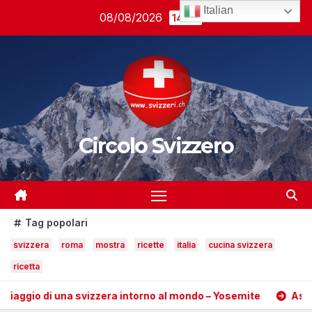
Salta
Italian
08/08/2026
14:02
al
contenuto
Circolo Svizzero
Tag popolari
svizzera
roma
mostra
ricette
italia
cucina svizzera
ricetta
di una svizzera intorno al mondo – Yosemite
Assicurazione