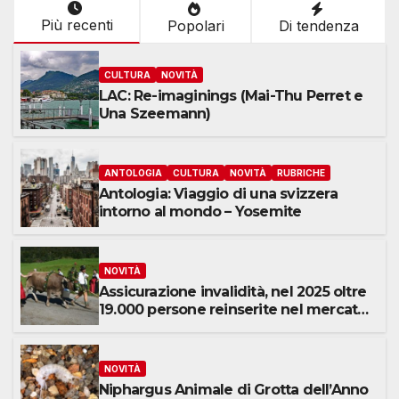
Più recenti
Popolari
Di tendenza
CULTURA
NOVITÀ
LAC: Re-imaginings (Mai-Thu Perret e
Una Szeemann)
ANTOLOGIA
CULTURA
NOVITÀ
RUBRICHE
Antologia: Viaggio di una svizzera
intorno al mondo – Yosemite
NOVITÀ
Assicurazione invalidità, nel 2025 oltre
19.000 persone reinserite nel mercato
del lavoro
NOVITÀ
Niphargus Animale di Grotta dell’Anno