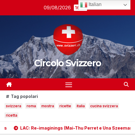
Salta
Italian
09/08/2026
16:14
al
contenuto
Circolo Svizzero
Tag popolari
svizzera
roma
mostra
ricette
italia
cucina svizzera
ricetta
LAC: Re-imaginings (Mai-Thu Perret e Una Szeemann)
Ant