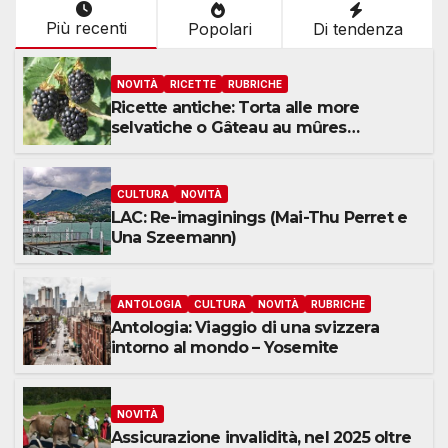
Più recenti
Popolari
Di tendenza
NOVITÀ
RICETTE
RUBRICHE
Ricette antiche: Torta alle more
selvatiche o Gâteau au mȗres
sauvages
CULTURA
NOVITÀ
LAC: Re-imaginings (Mai-Thu Perret e
Una Szeemann)
ANTOLOGIA
CULTURA
NOVITÀ
RUBRICHE
Antologia: Viaggio di una svizzera
intorno al mondo – Yosemite
NOVITÀ
Assicurazione invalidità, nel 2025 oltre