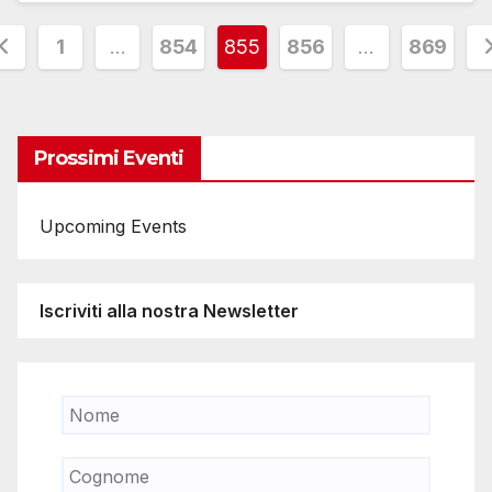
aginazione
1
…
854
855
856
…
869
egli
rticoli
Prossimi Eventi
Upcoming Events
Iscriviti alla nostra Newsletter