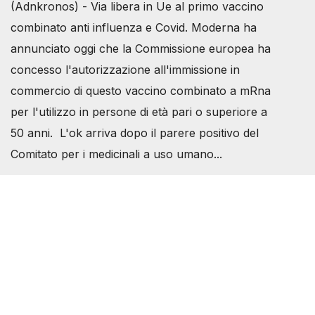
(Adnkronos) - Via libera in Ue al primo vaccino
combinato anti influenza e Covid. Moderna ha
annunciato oggi che la Commissione europea ha
concesso l'autorizzazione all'immissione in
commercio di questo vaccino combinato a mRna
per l'utilizzo in persone di età pari o superiore a
50 anni. L'ok arriva dopo il parere positivo del
Comitato per i medicinali a uso umano...
Società Svizzera S.S.D.
P.IVA 14081081003
C.F. 97707560583
[@]
direzione@svizzeri.ch