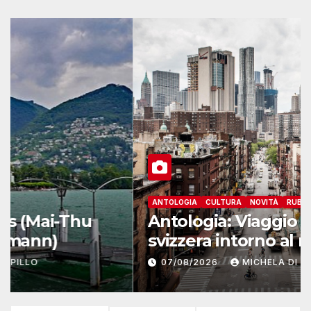
ANTOLOGIA
CULTURA
NOVITÀ
RUBRICHE
Antologia: Viaggio di una
svizzera intorno al mondo –
Yosemite
07/08/2026
MICHELA DI PILLO