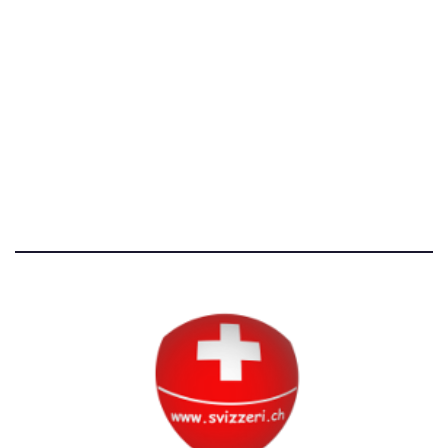
[T]+39 3534518674
Avvertenze e Privacy
Tutti i diritti riservati